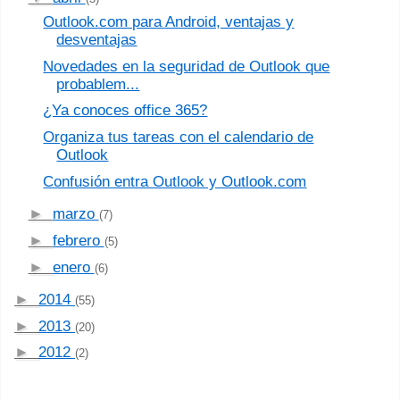
Outlook.com para Android, ventajas y
desventajas
Novedades en la seguridad de Outlook que
probablem...
¿Ya conoces office 365?
Organiza tus tareas con el calendario de
Outlook
Confusión entra Outlook y Outlook.com
►
marzo
(7)
►
febrero
(5)
►
enero
(6)
►
2014
(55)
►
2013
(20)
►
2012
(2)