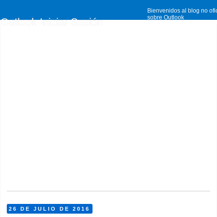
Bienvenidos al blog no ofi
sobre Outlook
Outlook Iniciar Sesión
26 DE JULIO DE 2016