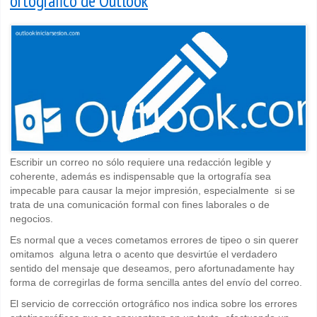
ortográfico de Outlook
Escribir un correo no sólo requiere una redacción legible y
coherente, además es indispensable que la ortografía sea
impecable para causar la mejor impresión, especialmente si se
trata de una comunicación formal con fines laborales o de
negocios.
Es normal que a veces cometamos errores de tipeo o sin querer
omitamos alguna letra o acento que desvirtúe el verdadero
sentido del mensaje que deseamos, pero afortunadamente hay
forma de corregirlas de forma sencilla antes del envío del correo.
El servicio de corrección ortográfico nos indica sobre los errores