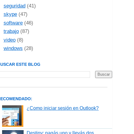
seguridad
(41)
skype
(47)
software
(46)
trabajo
(87)
video
(8)
windows
(28)
USCAR ESTE BLOG
RECOMENDADO:
¿Como iniciar sesión en Outlook?
Destiny: pagás uno y llevás dos.