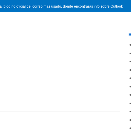
l blog no oficial del correo más usado, donde encontraras info sobre Outlook
E