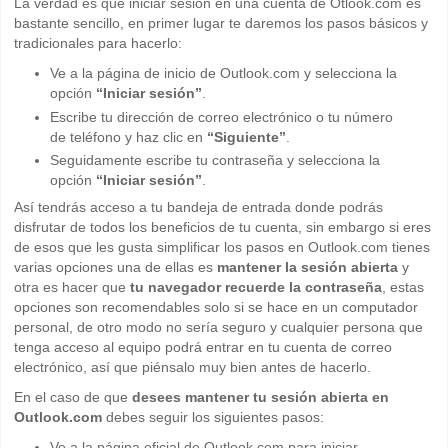
La verdad es que iniciar sesión en una cuenta de Otlook.com es
bastante sencillo, en primer lugar te daremos los pasos básicos y
tradicionales para hacerlo:
Ve a la página de inicio de Outlook.com y selecciona la
opción
“Iniciar sesión”
.
Escribe tu dirección de correo electrónico o tu número
de teléfono y haz clic en
“Siguiente”
.
Seguidamente escribe tu contraseña y selecciona la
opción
“Iniciar sesión”
.
Así tendrás acceso a tu bandeja de entrada donde podrás
disfrutar de todos los beneficios de tu cuenta, sin embargo si eres
de esos que les gusta simplificar los pasos en Outlook.com tienes
varias opciones una de ellas es
mantener la sesión abierta
y
otra es hacer que
tu navegador recuerde la contraseña
, estas
opciones son recomendables solo si se hace en un computador
personal, de otro modo no sería seguro y cualquier persona que
tenga acceso al equipo podrá entrar en tu cuenta de correo
electrónico, así que piénsalo muy bien antes de hacerlo.
En el caso de que
desees mantener tu sesión abierta en
Outlook.com
debes seguir los siguientes pasos:
Ve a la página oficial de Outlook.com para iniciar