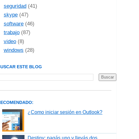
seguridad
(41)
skype
(47)
software
(46)
trabajo
(87)
video
(8)
windows
(28)
USCAR ESTE BLOG
RECOMENDADO:
¿Como iniciar sesión en Outlook?
Destiny: pagás uno y llevás dos.