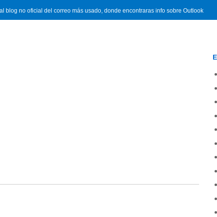
l blog no oficial del correo más usado, donde encontraras info sobre Outlook
E